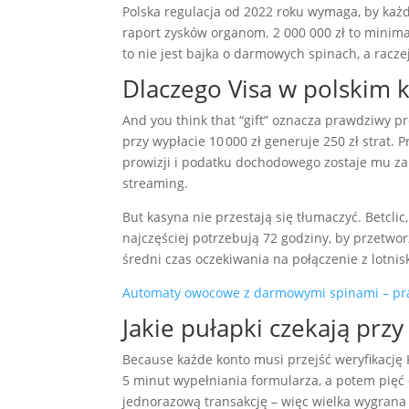
Polska regulacja od 2022 roku wymaga, by każdy
raport zysków organom. 2 000 000 zł to minima
to nie jest bajka o darmowych spinach, a racz
Dlaczego Visa w polskim k
And you think that “gift” oznacza prawdziwy pr
przy wypłacie 10 000 zł generuje 250 zł strat. 
prowizji i podatku dochodowego zostaje mu za
streaming.
But kasyna nie przestają się tłumaczyć. Betclic
najczęściej potrzebują 72 godziny, by przetwor
średni czas oczekiwania na połączenie z lotnis
Automaty owocowe z darmowymi spinami – pra
Jakie pułapki czekają przy
Because każde konto musi przejść weryfikację 
5 minut wypełniania formularza, a potem pięć d
jednorazową transakcję – więc wielka wygrana 