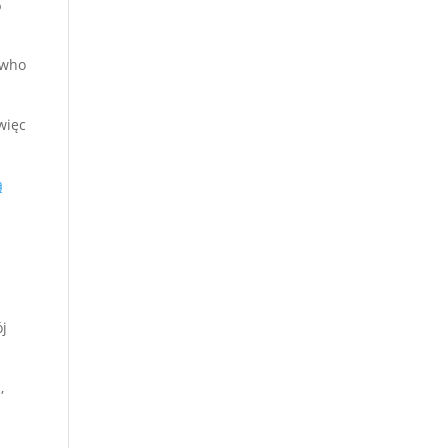
%
 who
więc
ą
m
ój
,