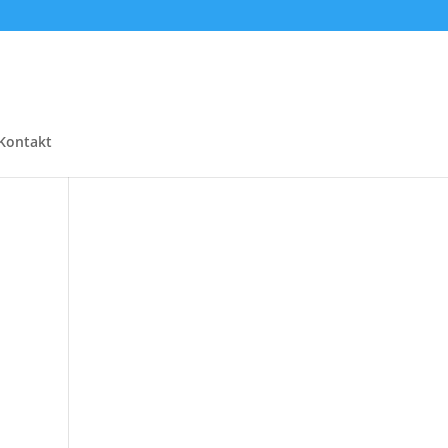
Kontakt