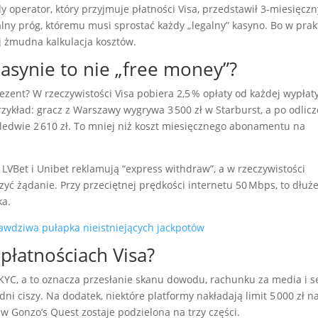
 operator, który przyjmuje płatności Visa, przedstawił 3‑miesięczn
lny próg, któremu musi sprostać każdy „legalny” kasyno. Bo w prak
ej żmudna kalkulacja kosztów.
asynie to nie „free money”?
ezent? W rzeczywistości Visa pobiera 2,5 % opłaty od każdej wypłaty
Przykład: gracz z Warszawy wygrywa 3 500 zł w Starburst, a po odlic
ledwie 2 610 zł. To mniej niż koszt miesięcznego abonamentu na
, LVBet i Unibet reklamują “express withdraw”, a w rzeczywistości
zyć żądanie. Przy przeciętnej prędkości internetu 50 Mbps, to dłuże
ka.
wdziwa pułapka nieistniejących jackpotów
 płatnościach Visa?
KYC, a to oznacza przesłanie skanu dowodu, rachunku za media i se
ni ciszy. Na dodatek, niektóre platformy nakładają limit 5 000 zł n
w Gonzo’s Quest zostaje podzielona na trzy części.