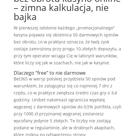
– zimna kalkulacja, nie
bajka
W pierwszej odsłonie każdego „promocjonalnego”
kasyna pojawia się obietnica 50 darmowych spinów
bez obrotu, co w praktyce oznacza, że twój zysk
zostaje zamrożony przy progu 10‑złotych depozytu, a
przy tym operator wciąga Cię w labirynt warunków,
które liczy się jak w szachach, nie jak w kasynie.
Dlaczego “free” to nie darmowe
Bet365 w wersji polskiej przydziela 50 spinów pod
warunkiem, że zalogujesz się co najmniej 7 dni z
rzędu, co w praktyce zwiększa średni czas gry o 3,4
godziny. Unibet natomiast ogranicza wypłatę
wygranej z darmowych spinów do 0,5% portfela, czyli
przy 1000 zł przyznanej wygranej zostaniesz
wycofany jedynie 5 złotych. Te liczby nie zostają
podane w regulaminie, ale w drobnych akapitach,
które znikną po odświeżeniu strony.