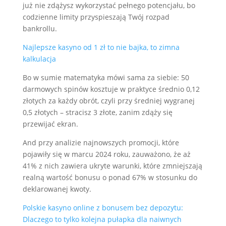
już nie zdążysz wykorzystać pełnego potencjału, bo
codzienne limity przyspieszają Twój rozpad
bankrollu.
Najlepsze kasyno od 1 zł to nie bajka, to zimna
kalkulacja
Bo w sumie matematyka mówi sama za siebie: 50
darmowych spinów kosztuje w praktyce średnio 0,12
złotych za każdy obrót, czyli przy średniej wygranej
0,5 złotych – stracisz 3 złote, zanim zdąży się
przewijać ekran.
And przy analizie najnowszych promocji, które
pojawiły się w marcu 2024 roku, zauważono, że aż
41% z nich zawiera ukryte warunki, które zmniejszają
realną wartość bonusu o ponad 67% w stosunku do
deklarowanej kwoty.
Polskie kasyno online z bonusem bez depozytu:
Dlaczego to tylko kolejna pułapka dla naiwnych